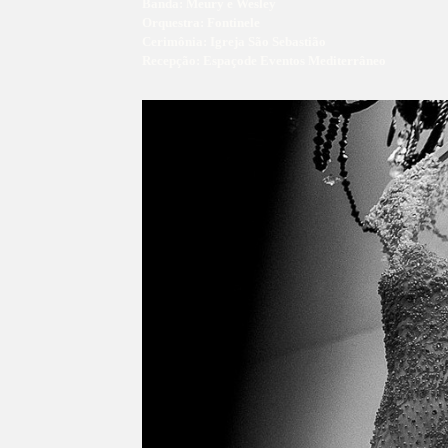
Banda: Meury e Wesley
Orquestra: Fontinele
Cerimônia: Igreja São Sebastião
Recepção: Espaçode Eventos Mediterrâneo