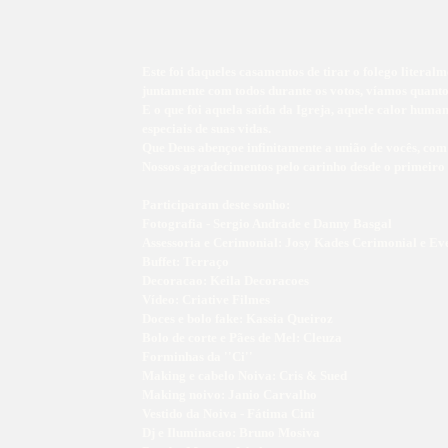
Este foi daqueles casamentos de tirar o folego liter
juntamente com todos durante os votos, víamos quanto
E o que foi aquela saída da Igreja, aquele calor human
especiais de suas vidas.
Que Deus abençoe infinitamente a união de vocês, com
Nossos agradecimentos pelo carinho desde o primeiro c
Participaram deste sonho:
Fotografia - Sergio Andrade e Danny Basgal
Assessoria e Cerimonial: Josy Kades Cerimonial e Ev
Buffet: Terraço
Decoracao: Keila Decoracoes
Vídeo: Criative Filmes
Doces e bolo fake: Kassia Queiroz
Bolo de corte e Pães de Mel: Cleuza
Forminhas da ''Ci''
Making e cabelo Noiva: Cris & Sued
Making noivo: Janio Carvalho
Vestido da Noiva - Fátima Cini
Dj e Iluminacao: Bruno Mosiva