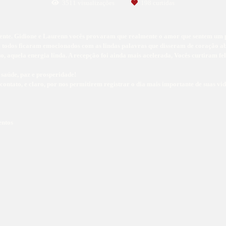
3511
visualizações
198
curtidas
almente. Gidione e Laurenn vocês provaram que realmente o amor que sentem um 
 todos ficaram emocionados com as lindas palavras que disseram de coração ab
o, aquela energia linda. A recepção foi ainda mais acelerada, Vocês curtiram fe
 saúde, paz e prosperidade!
ontato, e claro, por nos permitirem registrar o dia mais importante de suas vid
entos