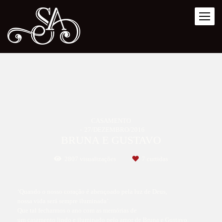
CASAMENTO
27/DEZEMBRO/2016
BRUNA E GUSTAVO
2807
visualizações
7
curtidas
‘Quando o nosso coração é abençoado pela luz de Deus,
nossa vida será sempre iluminada’.
Que tal fecharmos o ano com as memórias de
um casamento lindo e iluminado pelo amor de Bruna e Gustavo.