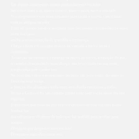
Em alguns casamentos somos profundamente tocados.
Sentimos mais o ar, mais a música, mais o amor, mais a amizade...
Nos alegramos e nos emocionamos junto com o noivo, com a mãe,
com os amigos, os pais…
Estar ali presenciando e sentindo uma das maiores expressões de amor
entre um casal
enche o nosso coração de gratidão e esperança.
Chega a hora e o coração acelera, lá vem ela a noiva linda e
iluminada.
A emoção do encontro à entrega da noiva ao noivo, a emoção do pai,
o carinho demonstrado num abraço, um beijo dado em sua testa,
a segurança que o amor traz.
Na hora dos votos o testemunho do amor um pelo outro, do amor de
Deus em suas vidas,
a benção das alianças e todo amor envolvido emociona a todos.
Bruna e Gustavo foi um enorme prazer estar com vocês nesse dia tão
especial.
Esperamos que mais do que suprir expectativas esse registro possa
lembrá-los
das coisas que vivemos de tudo que foi sentido para reviver para
sempre!
Obrigado por despertar mais em nós!
Desejamos mais dias como esse.