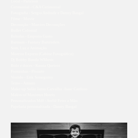
Local - Partenon
Cerimonial - C&A Cerimonial
Fotografia - Sergio Andrade e Danny Basgal
Filme - Movie
Decoração - Marcios Decorações
Buffet Colonial
Bebidas - Emporio Gusto
Barmam - Fantasy Bartenders
Som, Luz e Animação
Moreira Express (Cabine Fotográfica)
Dj Bobby Banda WMusic
Bolo e doces - Kassia Queiroz
Forminhas - Florarte
Vestido - Erik Semeguiny
Terno - Armani
Make-up Salão Janio Carvalho -Isaac Cardoso
Makin-of Maximus Hoteis
Personalizados Mdf - Ateliê Feito a Mão
Papelaria personalizada - Danny Basgal