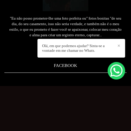
"Eu não posso prometer-lhe uma foto perfeita ou" fotos bonitas "de seu
dia, do seu casamento, isso não seria verdade, e também não é o meu
estilo, o que eu prometo é fazer você se apaixonar, colocar meu coração
e alma para criar um registro eterno, capturar...
Olá, em que podemos ajudar? Sinta-se a
✕
Saiba mais
vontade em me chamar no Whats.
FACEBOOK
ORÇAMENTO
+55 (69) 99235.5658
Enviar mensagem
sergio@sergioandradefoto.com.br