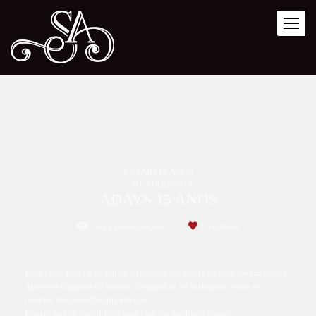
ENSAIO 15 ANOS
01/MAIO/2016
ADAYS 15 ANOS
1413
visualizações
0
curtidas
Uma tarde linda e de muita felicidade por conta da bela jovem Adays.
Após ver algumas de minhas fotografias no instagran, entro em
contato interessadíssima em que
fossem nós os escolhidos para esse tão sonhado ensaio.