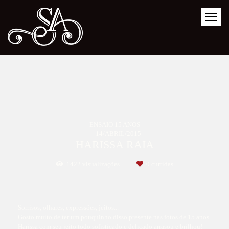
ENSAIO 15 ANOS
14/ABRIL/2015
HARISSA RAIA
1422
visualizações
0
curtidas
Sorrisos, olhares, expressões, jeitos...
Gosto muito de ter um pouquinho disso presente nas fotos de 15 anos.
Harissa com seu jeito todo sofisticado e delicado arrasou e brilhou!