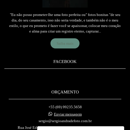
"Eu não posso prometer-lhe uma foto perfeita ou" fotos bonitas "de seu
dia, do seu casamento, isso não seria verdade, e também não é o meu
estilo, o que eu prometo é fazer você se apaixonar, colocar meu coração
e alma para criar um registro eterno, capturar...
Saiba mais
FACEBOOK
ORÇAMENTO
+55 (69) 99235.5658
Enviar mensagem
sergio@sergioandradefoto.com.br
Rua José Eduardo Vieira, 1376, de 1229/1230 a 1538/1539 -