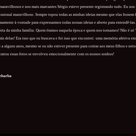
ravilhosos e nos mais marcantes Sérgio esteve presente registrando tudo. Eu sou 
ofissional maravilhoso. Sempre topou todas as minhas ideias mesmo que elas fossem
mamente à vontade para expressarmos todas nossas ideias e aberto para entendê-las.
tória da minha família: Quem éramos naquela época e quem nos tornamos! Não é só “c
rás delas! Era isso que eu buscava e foi isso que encontrei: uma memória afetiva em 
 a alguns anos, mesmo se eu não estiver presente para contar aos meus filhos e net
tratou essas fotos se envolveu emocionalmente com os nossos sonhos!
ebarba