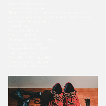
mais este dia incrível do casal.
Foi animado do início ao fim!!!
Thiago e Letícia, foi um prazer enorme poder estar com vocês e
registrar estas imagens. Agradecemos muito a confiança em nosso
trabalho, o carinho e a paciência.
Um grande abraço!!
Agora vamos relembrar!
Penteado - Edy Tertur
Maquiagem - Suellen Cristina Arrabal
Vestido - Ericson Semeghini
Decoracao - Irlan Bueno Pchek
Buffet - Quallithz Quallithz
Doces e Bolos - Penha Sena Altoé
Dj Bobby (Fabiano Rodrigues)
Barmen - Cláudio Nascimento