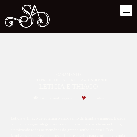
CASAMENTO
OURO PRETO D'OESTE-RO
25/JUNHO/2016
LETICIA E THIAGO
1411
visualizações
0
curtidas
Leticia e Thiago celebraram o amor junto da família e amigos. E onde
há amor, emoção, alegria, as fotos não tem como não ficarem lindas,
eternizando todas as memórias do grande sonho do casal. Teve
familiares e amigos de outros cidades e estados para abrilhantar ainda