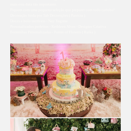
mais esta data tão importante.
Fiquem com uma pequena seleção que preparei com todo carinho!
Decoração linda por Tab Decoroções ( Patricia )
Doces e bolo incríveis - Nay Yagima
Personalizados perfeitos - Kethleen Alves - Designer Criativa
Forminhas Personalizadas - Forms of Flowers ( Raika )