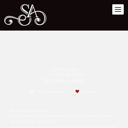
ANIVERSÁRIO
23/SETEMBRO/2017
ELOISA 1 ANO
1400
visualizações
64
curtidas
Que festa linda foi essa?
Eloisa arrasou em todos os momentos. Além de linda tem um sorriso
que deixa todos maravilhados.
Giseli e Leandro, sou muito grato por confiar em minha fotografia em