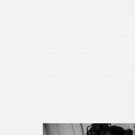
O pai olha emocionado tudo que a união, carinho e dedic
O vento balança os origamis feitos à mão, enquanto todo
para esse dia magico e emocionante na vida de Ariella e 
a emoção toma conta de todos. Com certeza é uma pena p
Mas nessas frações de tempo tão preciosas, há tanto se
E somos gratos pela permissão para estar tão perto de alg
Lembranças de um dia em que as memórias de uma vida p
As fotografias são partes para recordar...
Foi lindo viver esse dia com vocês e nossa família.
Esperamos que gostem das fotos e revivam esse dia de a
Fotografia - Sergio Andrade e Danny Basgal
Making of - Sueli Calvi
Buffet - Terraço
Decoração - Marileuza ( Tia da Noiva )
Bolo - Vanilla Chocolate ( Janaina Martins )
Local - Sítio da UDV