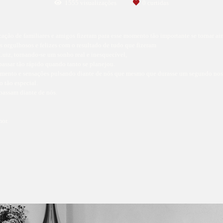
1555
visualizações
0
curtidas
ação de familiares e amigos fizeram para esse momento tão importante se tornar ain
s orgulhosos e felizes com o resultado de tudo que fizeram
Luiz, tornando-se um sonho real e inesquecível,
assar tão rápido quando tanto se planejou.
ntimento e sensações pulsando diante de nós que mesmo que durasse um segundo no
o tão especial.
assam diante de nós.
mor.